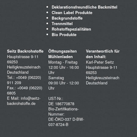
Deklarationsfreundliche Backmittel
Clean Label Produkte
Backgrundstoffe
Trennmittel
Rohstoffspezialitäten
Bio Produkte
Seitz Backrohstoffe
Öffnungszeiten
Verantwortlich für
Hauptstrasse 9-11
Mühlenladen
den Inhalt:
69253
Montag - Freitag
Karl-Peter Seitz
Heiligkreuzsteinach
12:00 Uhr - 16:00
Hauptstrasse 9-11
Deutschland
Uhr
69253
Tel.: +0049 (06220)
Samstag
Heiligkreuzsteinach
911 209
09:00 Uhr - 12:00
Deutschland
Fax.: +0049 (06220)
Uhr
6805
E Mail:
info@seitz-
UST-Nr.:
backrohstoffe.de
DE 186770878
Bio-Zertifikations-
Nummer:
DE-ÖKO-037 D-BW-
037-8724-B