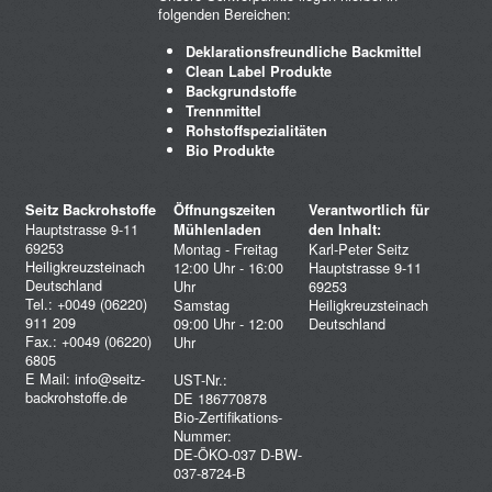
folgenden Bereichen:
Deklarationsfreundliche Backmittel
Clean Label Produkte
Backgrundstoffe
Trennmittel
Rohstoffspezialitäten
Bio Produkte
Seitz Backrohstoffe
Öffnungszeiten
Verantwortlich für
Hauptstrasse 9-11
Mühlenladen
den Inhalt:
69253
Montag - Freitag
Karl-Peter Seitz
Heiligkreuzsteinach
12:00 Uhr - 16:00
Hauptstrasse 9-11
Deutschland
Uhr
69253
Tel.: +0049 (06220)
Samstag
Heiligkreuzsteinach
911 209
09:00 Uhr - 12:00
Deutschland
Fax.: +0049 (06220)
Uhr
6805
E Mail:
info@seitz-
UST-Nr.:
backrohstoffe.de
DE 186770878
Bio-Zertifikations-
Nummer:
DE-ÖKO-037 D-BW-
037-8724-B