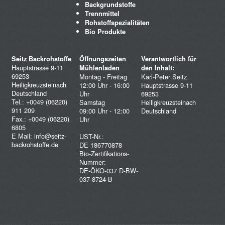
Backgrundstoffe
Trennmittel
Rohstoffspezialitäten
Bio Produkte
Seitz Backrohstoffe
Öffnungszeiten
Verantwortlich für
Hauptstrasse 9-11
Mühlenladen
den Inhalt:
69253
Montag - Freitag
Karl-Peter Seitz
Heiligkreuzsteinach
12:00 Uhr - 16:00
Hauptstrasse 9-11
Deutschland
Uhr
69253
Tel.: +0049 (06220)
Samstag
Heiligkreuzsteinach
911 209
09:00 Uhr - 12:00
Deutschland
Fax.: +0049 (06220)
Uhr
6805
E Mail:
info@seitz-
UST-Nr.:
backrohstoffe.de
DE 186770878
Bio-Zertifikations-
Nummer:
DE-ÖKO-037 D-BW-
037-8724-B