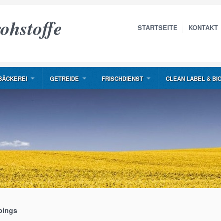
ohstoffe
STARTSEITE
KONTAKT
BÄCKEREI
GETREIDE
FRISCHDIENST
CLEAN LABEL & BI
pings