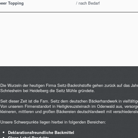
/ nach Bedarf
beer Topping
Die Wurzeln der heutigen Firma Seitz-Backrohstoffe gehen zurück auf das Jahr 
Schriesheim bei Heidelberg die Seitz Mühle gründete.
Seit dieser Zeit ist die Fam. Seitz dem deutschen Bäckerhandwerk in vielfält
Von unserem Firmenstandort in Heiligkreuzsteinach im Odenwald aus, versorgen
kleineren, mittleren und großen Bäckereien deutschlandweit mit verschiedenst
Unsere Schwerpunkte liegen hierbei in folgenden Bereichen:
Deklarationsfreundliche Backmittel
Clean Label Produkte