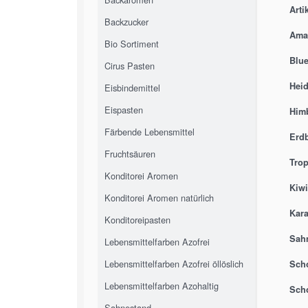
Arti
Backzucker
Ama
Bio Sortiment
Blu
Cirus Pasten
Heid
Eisbindemittel
Eispasten
Him
Färbende Lebensmittel
Erd
Fruchtsäuren
Trop
Konditorei Aromen
Kiwi
Konditorei Aromen natürlich
Kar
Konditoreipasten
Sah
Lebensmittelfarben Azofrei
Lebensmittelfarben Azofrei öllöslich
Sch
Lebensmittelfarben Azohaltig
Sch
Sahnestand