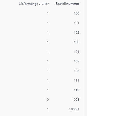
Liefermenge / Liter
Bestellnummer
1
100
1
101
1
102
1
103
1
104
1
107
1
108
1
111
1
116
10
1008
1
1008/1