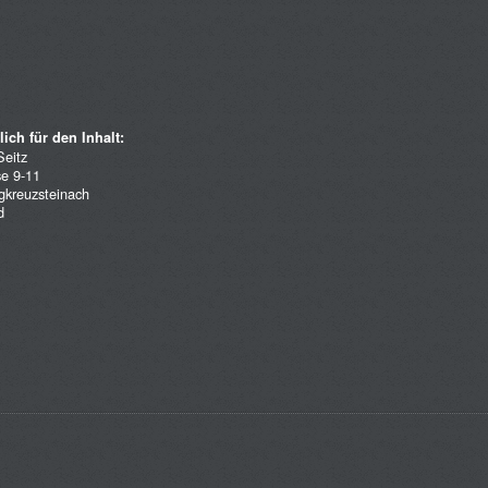
ich für den Inhalt:
Seitz
se 9-11
gkreuzsteinach
d